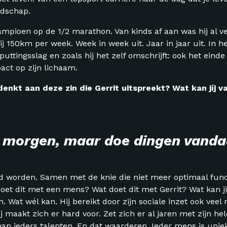
odschap.
pioen op de 1/2 marathon. Van kinds af aan was hij al ver
hij 150km per week. Week in week uit. Jaar in jaar uit. In h
uttingsslag en zoals hij het zelf omschrijft: ook het einde 
ct op zijn lichaam.
denkt aan deze zin die Gerrit uitspreekt? Wat kan jíj
orgen, maar doe dingen vand
rd worden. Samen met de knie die niet meer optimaal func
doet dit met een mens? Wat doet dit met Gerrit? Wat kan jij
. Wat wél kan. Hij bereikt door zijn sociale inzet ook vee
maakt zich er hard voor. Zet zich er al jaren met zijn hele 
van ieders talenten. En dat waarderen. Ieder mens is uniek