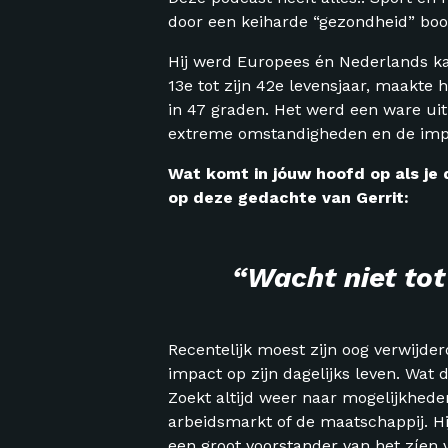
door een keiharde “gezondheid” bo
Hij werd Europees én Nederlands kam
13e tot zijn 42e levensjaar, maakte 
in 47 graden. Het werd een ware uitp
extreme omstandigheden en de impa
Wat komt in jóuw hoofd op als je 
op deze gedachte van Gerrit:
“Wacht niet tot m
Recentelijk moest zijn oog verwijde
impact op zijn dagelijks leven. Wat 
Zoekt altijd weer naar mogelijkheden
arbeidsmarkt of de maatschappij. Hij 
een groot voorstander van het zíen 