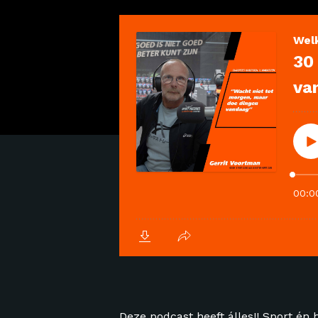
Deze podcast heeft álles!! Sport én h