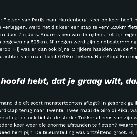
 Fietsen van Parijs naar Hardenberg. Keer op keer heeft hi
te verleggen. Werd het dit keer een stap te ver? 620km fie
door 7 rijders. Andre is een van de rijders. Tot zijn eigen
 opgeven na 525km. Nijmegen werd zijn eindbestemming.
op. Hij was er dan ook bijna. 2 rijders haalden wél de fini
brachten van maar liefst 670km fietsen. Non-Stop! Een on
oofd hebt, dat je graag wilt, da
emand die dit soort monstertochten aflegt? In gesprek ga i
rdkaap terug naar Twente. Twee maal de Giro di Kika, waa
en aflegt en ook fietste de sterke Tukker al eens van zijn
 iedere keer weer die enorme afstanden te fietsen? Waaro
 deed hem pijn. De teleurstelling was ontzéttend groot. Hij 