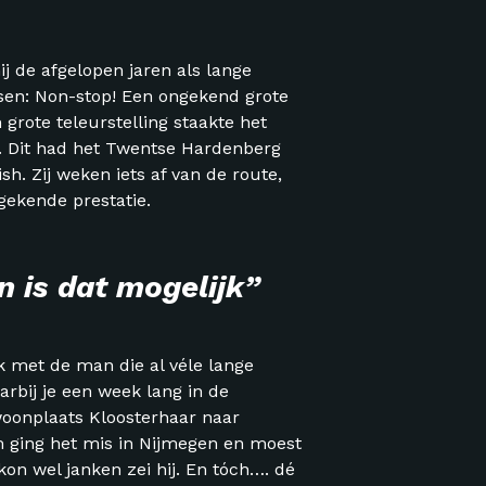
j de afgelopen jaren als lange
tsen: Non-stop! Een ongekend grote
 grote teleurstelling staakte het
 Dit had het Twentse Hardenberg
sh. Zij weken iets af van de route,
gekende prestatie.
n is dat mogelijk”
k met de man die al véle lange
rbij je een week lang in de
 woonplaats Kloosterhaar naar
m ging het mis in Nijmegen en moest
kon wel janken zei hij. En tóch…. dé